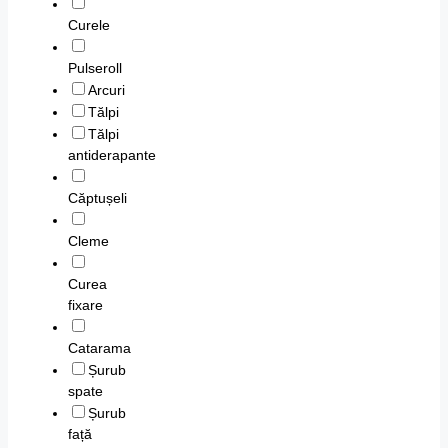
Curele
Pulseroll
Arcuri
Tălpi
Tălpi
antiderapante
Căptușeli
Cleme
Curea
fixare
Catarama
Șurub
spate
Șurub
față