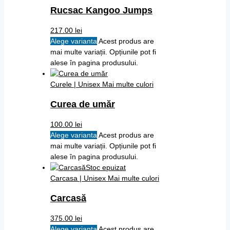
Rucsac Kangoo Jumps
217.00
lei
Alege varianta
Acest produs are
mai multe variații. Opțiunile pot fi
alese în pagina produsului.
Curele | Unisex
Mai multe culori
Curea de umăr
100.00
lei
Alege varianta
Acest produs are
mai multe variații. Opțiunile pot fi
alese în pagina produsului.
Stoc epuizat
Carcasa | Unisex
Mai multe culori
Carcasă
375.00
lei
Alege varianta
Acest produs are