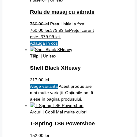
Rola de masaj cu vibratii
760.00
lei
Prețul inițial a fost:
760.00 lei.
379.99
lei
Prețul curent
este: 379.99 lei.
Adaugă în coș
Tălpi | Unisex
Shell Black XHeavy
217.00
lei
Alege varianta
Acest produs are
mai multe variații. Opțiunile pot fi
alese în pagina produsului.
Arcuri | Copii
Mai multe culori
T-Spring TS6 Powershoe
152.00
lei