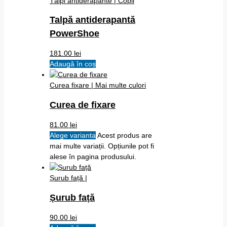
Tălpi antiderapante | Copii
Talpă antiderapantă
PowerShoe
181.00
lei
Adaugă în coș
Curea fixare |
Mai multe culori
Curea de fixare
81.00
lei
Alege varianta
Acest produs are
mai multe variații. Opțiunile pot fi
alese în pagina produsului.
Șurub față |
Șurub față
90.00
lei