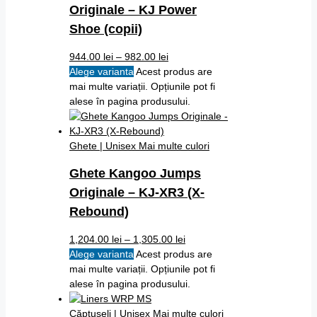
Originale – KJ Power
Shoe (copii)
944.00
lei
–
982.00
lei
Alege varianta
Acest produs are
mai multe variații. Opțiunile pot fi
alese în pagina produsului.
Ghete | Unisex
Mai multe culori
Ghete Kangoo Jumps
Originale – KJ-XR3 (X-
Rebound)
1,204.00
lei
–
1,305.00
lei
Alege varianta
Acest produs are
mai multe variații. Opțiunile pot fi
alese în pagina produsului.
Căptușeli | Unisex
Mai multe culori