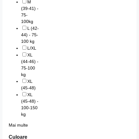
M
(39-41) -
75-
100kg
L (42-
44) - 75-
100 kg
L/XL
XL
(44-46) -
75-100
kg
XL
(45-48)
XL
(45-48) -
100-150
kg
Mai multe
Culoare