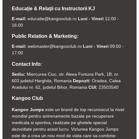
Educaţie & Relaţii cu Instructorii KJ
E-mail:
educatie@kangooclub.ro
Luni - Vineri
12:00 -
16:00
Public Relation & Marketing:
E-mail:
webmaster@kangooclub.ro
Luni - Vineri
09:00 -
17:00
Contact Info:
Sediu:
Miercurea Ciuc, str. Aleea Fortuna Park, 1B, nr.
603 judetul Harghita, Romania
Depozit:
Oradea, Calea
Aradului nr. 62, judetul Bihor, Romania
CUI:
23503540
Kangoo Club
Kangoo Jumps
este un brand de top recunoscut la nivel
mondial pentru antrenamente bazate pe recuperare
medicala si sportiva, realizate pe ghetele special
dezvoltate pentru acest lucru. Viziunea Kangoo Jumps
este de a crea un nou mod de viata care sa combine