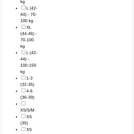
kg
L (42-
44) - 70-
100 kg
XL
(44-46) -
70-100
kg
L (42-
44) -
100-150
kg
1-3
(32-35)
4-6
(36-39)
XS/S/M
XS
(35)
XS