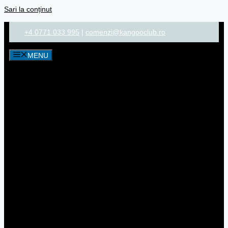
Sari la conținut
+4 0771 033 995
|
comenzi@kangooclub.ro
MENU