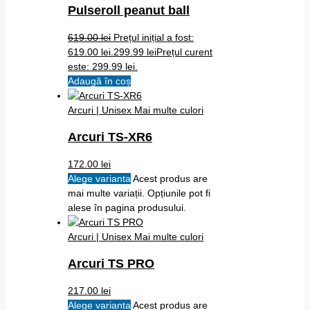
Pulseroll peanut ball
619.00
lei
Prețul inițial a fost:
619.00 lei.
299.99
lei
Prețul curent
este: 299.99 lei.
Adaugă în coș
Arcuri | Unisex
Mai multe culori
Arcuri TS-XR6
172.00
lei
Alege varianta
Acest produs are
mai multe variații. Opțiunile pot fi
alese în pagina produsului.
Arcuri | Unisex
Mai multe culori
Arcuri TS PRO
217.00
lei
Alege varianta
Acest produs are