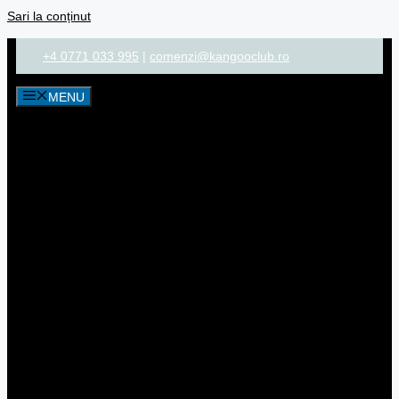
Sari la conținut
+4 0771 033 995
|
comenzi@kangooclub.ro
MENU