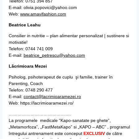
Telefon: 0751 394 857
E-mail: olivia.popovici@yahoo.com
Web:
www.amavifashion.com
Beatrice Leahu
Consilier in nutritie – plan alimentar personalizat | sustinere si
motivatie!
Telefon: 0744 741 009
E-mail:
beatrice_petrescu@yahoo.com
Lăcrimioara Mezei
Psiholog, psihoterapeut de cuplu şi familie, trainer în
Parenting, Coach
Telefon: 0748 290 477
E-mail:
contact@lacrimioaramezei.ro
Web: https://lacrimioaramezei.ro/
…………………………………….
La programele medicale “Kapo-sanatate pe ghete“,
„Metamorfoza”, „FastMetaKapo” si „KAPO – ABC” , programul
întregului antrenament este conceput
EXCLUSIV
de către