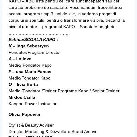
KAPO – ABC
este pentru cei care sunt incepatori sau cei
care au probleme de sanatate. Recomandam frecventarea
acestui program timp 3 luni de zile, in vederea pregatirii
corpului si spiritului pentru o transformare vizibila, trecand la
nivelul urmator – programul KAPO – Sanatate pe ghete.
…………………………………….
Echipa/SCOALA KAPO :
K
– inga Sebestyen
Fondator/Program Director
A
– lin Iova
Medic/ Fondator Kapo
P
– usa Maria Farcas
Medic/Fondator Kapo
O
– livia Burta
Medic /Fondator /Trainer Programe Kapo / Senior Trainer
Miklos Csilla
Kangoo Power Instructor
Olivia Popovici
Stylist & Beauty Adviser
Director Marketing & Dezvoltare Brand Amavi