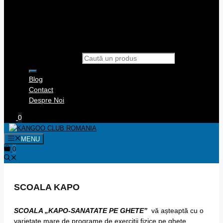
Products search
Blog
Contact
Despre Noi
0
MENU
0
SCOALA KAPO
SCOALA „KAPO-SANATATE PE GHETE”
vă așteaptă cu o
varietate mare de programe de exerciții fizice pe ghete,