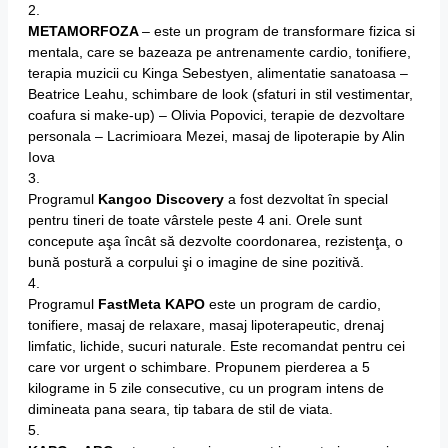
2.
METAMORFOZA
– este un program de transformare fizica si
mentala, care se bazeaza pe antrenamente cardio, tonifiere,
terapia muzicii cu Kinga Sebestyen, alimentatie sanatoasa –
Beatrice Leahu, schimbare de look (sfaturi in stil vestimentar,
coafura si make-up) – Olivia Popovici, terapie de dezvoltare
personala – Lacrimioara Mezei, masaj de lipoterapie by Alin
Iova
3.
Programul
Kangoo Discovery
a fost dezvoltat în special
pentru tineri de toate vârstele peste 4 ani. Orele sunt
concepute aşa încât să dezvolte coordonarea, rezistenţa, o
bună postură a corpului şi o imagine de sine pozitivă.
4.
Programul
FastMeta KAPO
este un program de cardio,
tonifiere, masaj de relaxare, masaj lipoterapeutic, drenaj
limfatic, lichide, sucuri naturale. Este recomandat pentru cei
care vor urgent o schimbare. Propunem pierderea a 5
kilograme in 5 zile consecutive, cu un program intens de
dimineata pana seara, tip tabara de stil de viata.
5.