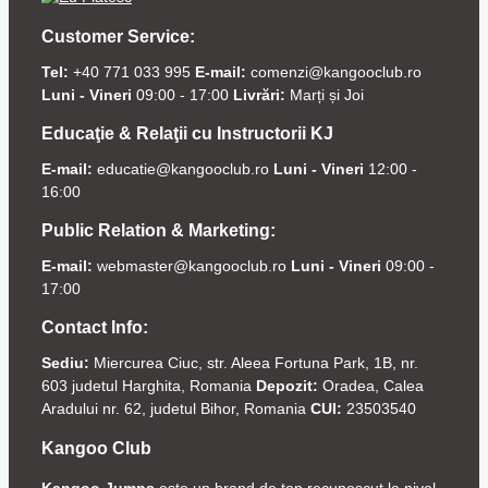
Customer Service:
Tel:
+40 771 033 995
E-mail:
comenzi@kangooclub.ro
Luni - Vineri
09:00 - 17:00
Livrări:
Marți și Joi
Educaţie & Relaţii cu Instructorii KJ
E-mail:
educatie@kangooclub.ro
Luni - Vineri
12:00 -
16:00
Public Relation & Marketing:
E-mail:
webmaster@kangooclub.ro
Luni - Vineri
09:00 -
17:00
Contact Info:
Sediu:
Miercurea Ciuc, str. Aleea Fortuna Park, 1B, nr.
603 judetul Harghita, Romania
Depozit:
Oradea, Calea
Aradului nr. 62, judetul Bihor, Romania
CUI:
23503540
Kangoo Club
Kangoo Jumps
este un brand de top recunoscut la nivel