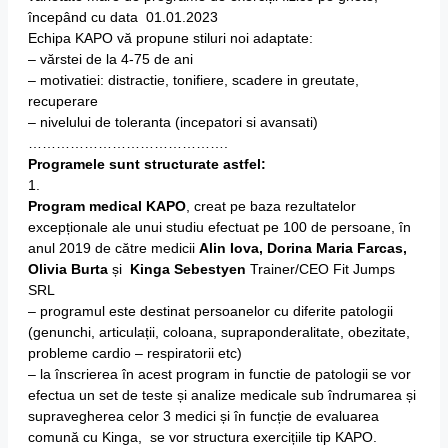
începând cu data 01.01.2023
Echipa KAPO vă propune stiluri noi adaptate:
– vărstei de la 4-75 de ani
– motivatiei: distractie, tonifiere, scadere in greutate,
recuperare
– nivelului de toleranta (incepatori si avansati)
…………………………………….
Programele sunt structurate astfel:
1.
Program medical KAPO
, creat pe baza rezultatelor
excepționale ale unui studiu efectuat pe 100 de persoane, în
anul 2019 de către medicii
Alin Iova, Dorina Maria Farcas,
Olivia Burta
și
Kinga Sebestyen
Trainer/CEO Fit Jumps
SRL
– programul este destinat persoanelor cu diferite patologii
(genunchi, articulații, coloana, supraponderalitate, obezitate,
probleme cardio – respiratorii etc)
– la înscrierea în acest program in functie de patologii se vor
efectua un set de teste și analize medicale sub îndrumarea și
supravegherea celor 3 medici și în funcție de evaluarea
comună cu Kinga, se vor structura exercițiile tip KAPO.