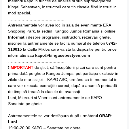
membrii Kapo in functie de analize si sub supravegherea
Kingai Sebestyen, Instructorii care tin clasele fiind instruiti in
mod special.
…………………………………….
Antrenamentele vor avea loc în sala de evenimente ERA
Shopping Park, la sediul Kangoo Jumps Romania si online.
Informatii
despre programe, instructori, rezervari ghete,
inscrieri la antrenamente se fac la numarul de telefon
0742-
310015
la Csilla Miklos care va sta la dispozitie pentru orice
informatie sau
kapo@kingasebestyen.com
…………………………………….
❗
IMPORTANT
de știut, că începătorii și cei care sunt pentru
prima dată pe ghete Kangoo Jumps, pot participa exclusiv în
zilele de marti si joi – KAPO ABC, urmând ca în momentul în
care vor executa exercițiile corect, după o anumită perioadă
de timp să treacă la clasele de avansați.
Luni, Miercuri si Vineri sunt antrenamente de KAPO –
Sanatate pe ghete
…………………………………….
Antrenamentele se vor desfășura după următorul
ORAR
:
Luni
19:00-20:00 KAPO – Sanatate pe ghete