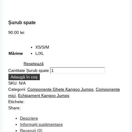
Șurub spate
90.00
lei
XS/S/M
Mărime
L/XL
Resetează
Cantitate Șurub spate
Adaugă în coș
SKU:
N/A
Categorii:
Componente Ghete Kangoo Jumps
,
Componente
mici
,
Echipament Kangoo Jumps
Etichete:
Share:
Descriere
Informații suplimentare
Recenzii (0)