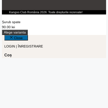
Kangoo Club România 2026. Toate drepturile rezervate!
Șurub spate
90.00
lei
Alege varianta
Close
LOGIN | ÎNREGISTRARE
Coș