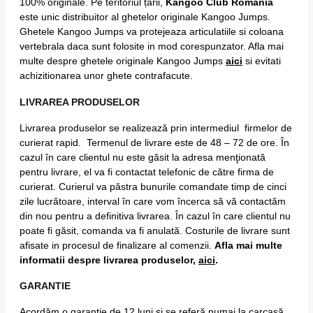
100% originale. Pe teritoriul țării,
Kangoo Club Romania
este unic distribuitor al ghetelor originale Kangoo Jumps.
Ghetele Kangoo Jumps va protejeaza articulatiile si coloana
vertebrala daca sunt folosite in mod corespunzator. Afla mai
multe despre ghetele originale Kangoo Jumps
aici
si evitati
achizitionarea unor ghete contrafacute.
LIVRAREA PRODUSELOR
Livrarea produselor se realizează prin intermediul firmelor de
curierat rapid. Termenul de livrare este de 48 – 72 de ore. În
cazul în care clientul nu este găsit la adresa menţionată
pentru livrare, el va fi contactat telefonic de către firma de
curierat. Curierul va păstra bunurile comandate timp de cinci
zile lucrătoare, interval în care vom încerca să vă contactăm
din nou pentru a definitiva livrarea. În cazul în care clientul nu
poate fi găsit, comanda va fi anulată. Costurile de livrare sunt
afisate in procesul de finalizare al comenzii.
Afla mai multe
informatii despre livrarea produselor,
aici
.
GARANTIE
Acordăm o garanţie de 12 luni şi se referă numai la carcasă,