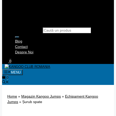
Products search
Blog
Contact
Despre Noi
0
MENU
0
Home
»
Magazin Kangoo Jumps
»
Echipament Kangoo
Jumps
»
Șurub spate