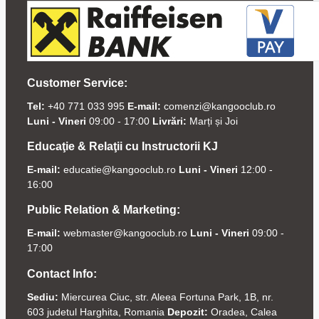
Customer Service:
Tel:
+40 771 033 995
E-mail:
comenzi@kangooclub.ro
Luni - Vineri
09:00 - 17:00
Livrări:
Marți și Joi
Educaţie & Relaţii cu Instructorii KJ
E-mail:
educatie@kangooclub.ro
Luni - Vineri
12:00 -
16:00
Public Relation & Marketing:
E-mail:
webmaster@kangooclub.ro
Luni - Vineri
09:00 -
17:00
Contact Info:
Sediu:
Miercurea Ciuc, str. Aleea Fortuna Park, 1B, nr.
603 judetul Harghita, Romania
Depozit:
Oradea, Calea