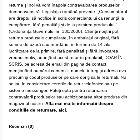
returna şi noi vă vom înapoia contravaloarea produselor
dumneavoastră. Legislaţia română prevede: „Consumatorul
are dreptul să notifice în scris comerciantului că renunţă la
cumpărare, fără penalităţi şi de la primirea produsului.”
(Ordonanţa Guvernului nr. 130/2000). Clienţii noştrii pot
returna produsele cumpărate, în ambalajul original, fără
semne de uzură sau murdărie, în termen de 14 zile
lucrătoare de la primire, fără penalităti şi fără invocarea
vreunui motiv, anunţând acest retur în prealabil, DOAR ÎN
SCRIS, pe adresa de email din pagina de contact,
menţionând numărul comenzii, numele întreg şi adresa dvs.
precum şi codul produselor pe care doriţi să le returnaţi. Nu
se iau în considerare cererile de retur telefonice sau pe
sisteme messenger. Puteţi opta pentru returnarea
contravalorii produselor sau achiziţionarea altor produse din
magazinul nostru.
Afla mai multe informatii despre
conditiile de returnare,
aici
.
Recenzii (0)