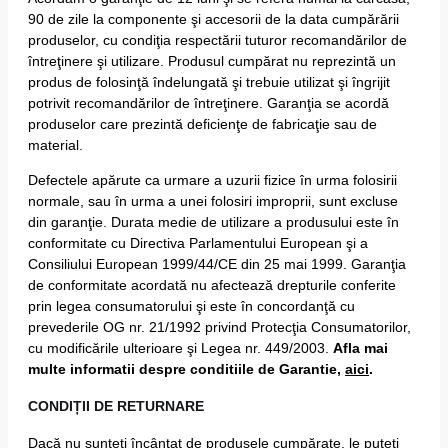
90 de zile la componente şi accesorii de la data cumpărării
produselor, cu condiţia respectării tuturor recomandărilor de
întreţinere şi utilizare. Produsul cumpărat nu reprezintă un
produs de folosinţă îndelungată şi trebuie utilizat şi îngrijit
potrivit recomandărilor de întreţinere. Garanţia se acordă
produselor care prezintă deficienţe de fabricaţie sau de
material.
Defectele apărute ca urmare a uzurii fizice în urma folosirii
normale, sau în urma a unei folosiri improprii, sunt excluse
din garanţie. Durata medie de utilizare a produsului este în
conformitate cu Directiva Parlamentului European şi a
Consiliului European 1999/44/CE din 25 mai 1999. Garanţia
de conformitate acordată nu afectează drepturile conferite
prin legea consumatorului şi este în concordanţă cu
prevederile OG nr. 21/1992 privind Protecţia Consumatorilor,
cu modificările ulterioare şi Legea nr. 449/2003.
Afla mai
multe informatii despre conditiile de Garantie,
aici
.
CONDIȚII DE RETURNARE
Dacă nu sunteţi încântat de produsele cumpărate, le puteţi