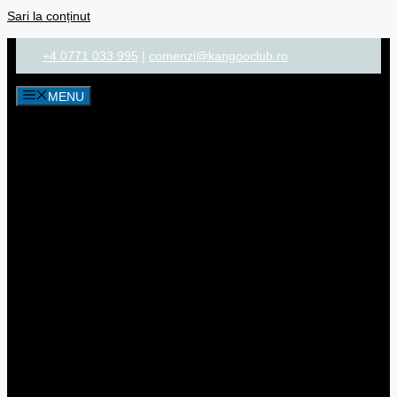
Sari la conținut
+4 0771 033 995
|
comenzi@kangooclub.ro
MENU