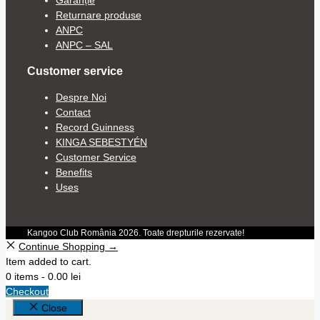
Garanție
Returnare produse
ANPC
ANPC – SAL
Customer service
Despre Noi
Contact
Record Guinness
KINGA SEBESTYÉN
Customer Service
Benefits
Uses
Kangoo Club România 2026. Toate drepturile rezervate!
Continue Shopping →
Item added to cart.
0 items -
0.00
lei
Checkout
Close