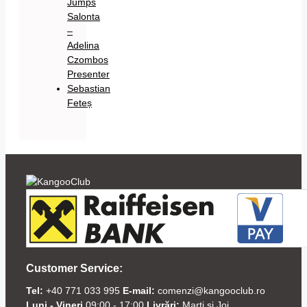
Jumps
Salonta
–
Adelina
Czombos
Presenter
Sebastian
Feteș
Customer Service:
Tel:
+40 771 033 995
E-mail:
comenzi@kangooclub.ro
Luni - Vineri
09:00 - 17:00
Livrări:
Marți și Joi