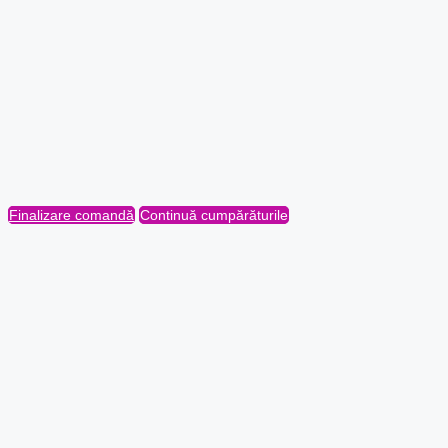
Finalizare comandă
Continuă cumpărăturile