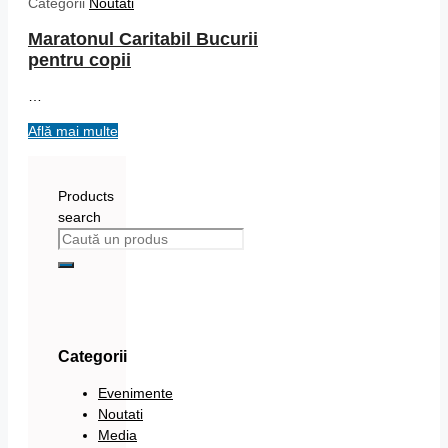
Categorii
Noutati
Maratonul Caritabil Bucurii
pentru copii
…
Află mai multe
Products
search
Categorii
Evenimente
Noutati
Media