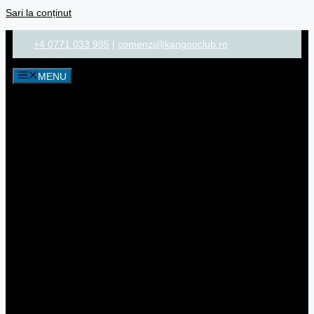
Sari la conținut
+4 0771 033 995
|
comenzi@kangooclub.ro
MENU