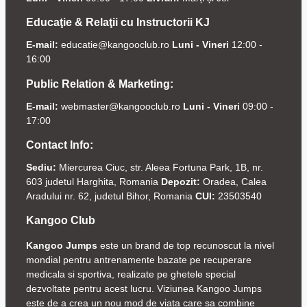
Educaţie & Relaţii cu Instructorii KJ
E-mail:
educatie@kangooclub.ro
Luni - Vineri
12:00 -
16:00
Public Relation & Marketing:
E-mail:
webmaster@kangooclub.ro
Luni - Vineri
09:00 -
17:00
Contact Info:
Sediu:
Miercurea Ciuc, str. Aleea Fortuna Park, 1B, nr.
603 judetul Harghita, Romania
Depozit:
Oradea, Calea
Aradului nr. 62, judetul Bihor, Romania
CUI:
23503540
Kangoo Club
Kangoo Jumps
este un brand de top recunoscut la nivel
mondial pentru antrenamente bazate pe recuperare
medicala si sportiva, realizate pe ghetele special
dezvoltate pentru acest lucru. Viziunea Kangoo Jumps
este de a crea un nou mod de viata care sa combine